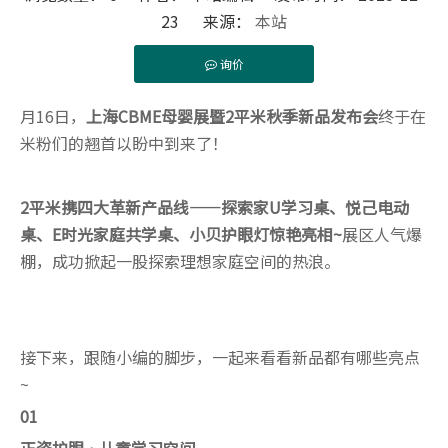
23 来源：
本站
询价
["facebook","twitter","line","wechat","linkedin","pint
月16日，
上海CBME母婴展暨2平
米秋季新
品
发布会
终于在
米粉们的翘首以盼中到来了！
2平米携四大革新产品线——探索家U学习桌、悦己电动
桌、E时光家庭共学桌、小贝护眼灯惊艳亮相~
展区人气爆
棚，成功掀起一股探索理想家庭空间的热浪。
接下来，跟随小编的脚步，一起来看看新品都有哪些亮点
~
01