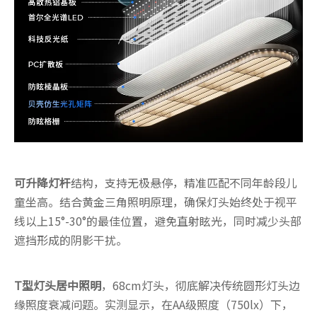
可升降灯杆
结构，支持无极悬停，精准匹配不同年龄段儿
童坐高。结合黄金三角照明原理，确保灯头始终处于视平
线以上15°-30°的最佳位置，避免直射眩光，同时减少头部
遮挡形成的阴影干扰。
T型灯头居中照明
，68cm灯头，彻底解决传统圆形灯头边
缘照度衰减问题。实测显示，在AA级照度（750lx）下，