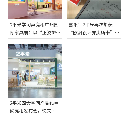
2平米学习桌亮相广州国
喜讯！2平米再次斩获
际家具展：以“正姿护眼
“欧洲设计界奥斯卡”A'
空间”引领居家办公学习
Design Award三项大
场景升级
奖！
2平米四大空间产品线重
磅亮相发布会，快来
CBME现场体验！