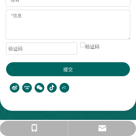
提交
jinyu@2m2.cc
18867516580